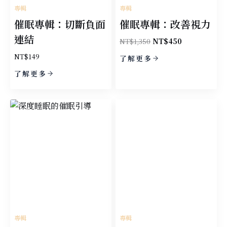
專輯
專輯
催眠專輯：切斷負面
催眠專輯：改善視力
連結
原
目
NT$
1,350
NT$
450
始
前
NT$
149
了解更多
價
價
格：
格：
了解更多
NT$1,350。
NT$450。
專輯
專輯