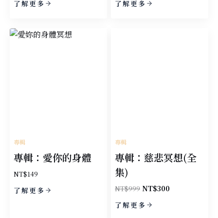
了解更多
了解更多
價
價
格：
格：
NT$499。
NT$199。
專輯
專輯
專輯：愛你的身體
專輯：慈悲冥想(全
集)
NT$
149
原
目
NT$
999
NT$
300
了解更多
始
前
了解更多
價
價