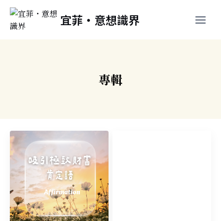
跳
宜菲・意想識界
至
主
要
內
容
專輯