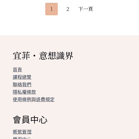
POSTS
1
2
下一頁
NAVIGATION
宜菲・意想識界
首頁
課程總覽
聯絡我們
隱私權條款
使用條例與退費規定
會員中心
帳號管理
學習中心