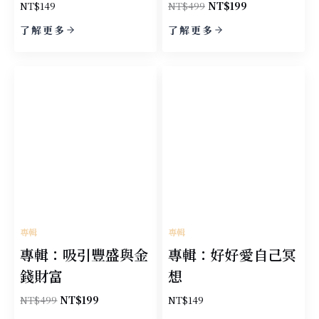
原
目
NT$
149
NT$
499
NT$
199
始
前
了解更多
了解更多
價
價
格：
格：
NT$499。
NT$199。
專輯
專輯
專輯：吸引豐盛與金
專輯：好好愛自己冥
錢財富
想
原
目
NT$
499
NT$
199
NT$
149
始
前