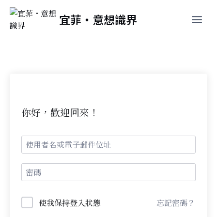
跳
宜菲・意想識界
至
主
要
內
容
你好，歡迎回來！
忘記密碼？
使我保持登入狀態