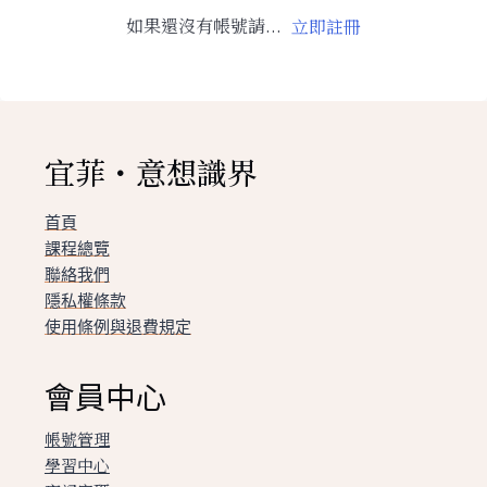
如果還沒有帳號請...
立即註冊
宜菲・意想識界
首頁
課程總覽
聯絡我們
隱私權條款
使用條例與退費規定
會員中心
帳號管理
學習中心