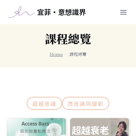
跳
宜菲・意想識界
至
主
要
課程總覽
內
容
Home
•
課程總覽
超越意識
潛意識與催眠