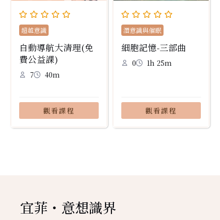
超越意識
潛意識與催眠
自動導航大清理(免
細胞記憶-三部曲
費公益課)
0
1h 25m
7
40m
觀看課程
觀看課程
宜菲・意想識界