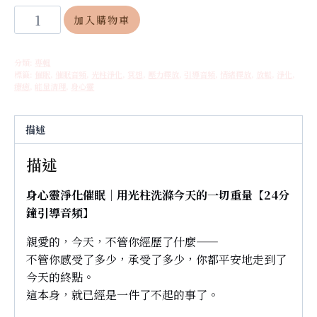
催
加入購物車
眠
專
分類:
專輯
輯：
標籤:
催眠
,
催眠音頻
,
光柱淨化
,
冥想
,
壓力釋放
,
引導音頻
,
情緒釋放
,
放鬆
,
淨化
,
身
療癒
,
能量清理
,
身心靈
心
靈
描述
淨
化
描述
數
量
身心靈淨化催眠｜用光柱洗滌今天的一切重量【24分
鐘引導音頻】
親愛的，今天，不管你經歷了什麼——
不管你感受了多少，承受了多少，你都平安地走到了
今天的終點。
這本身，就已經是一件了不起的事了。