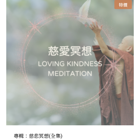
特價
專輯：慈悲冥想(全集)