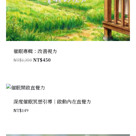
催眠專輯：改善視力
原
目
NT$
1,350
NT$
450
始
前
價
價
格：
格：
NT$1,350。
NT$450。
深度催眠冥想引導｜啟動內在直覺力
NT$
149