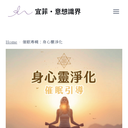
跳
宜菲・意想識界
至
主
要
內
容
Home
•
催眠專輯：身心靈淨化