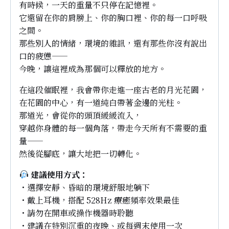
有時候，一天的重量不只停在記憶裡。
它還留在你的肩膀上、你的胸口裡、你的每一口呼吸
之間。
那些別人的情緒，環境的雜訊，還有那些你沒有說出
口的疲憊——
今晚，讓這裡成為那個可以釋放的地方。
在這段催眠裡，我會帶你走進一座古老的月光花園，
在花園的中心，有一道純白帶著金邊的光柱。
那道光，會從你的頭頂緩緩流入，
穿越你身體的每一個角落，帶走今天所有不需要的重
量——
然後從腳底，讓大地把一切轉化。
建議使用方式：
・選擇安靜、昏暗的環境舒服地躺下
・戴上耳機，搭配 528Hz 療癒頻率效果最佳
・請勿在開車或操作機器時聆聽
・建議在特別沉重的夜晚、或每週末使用一次