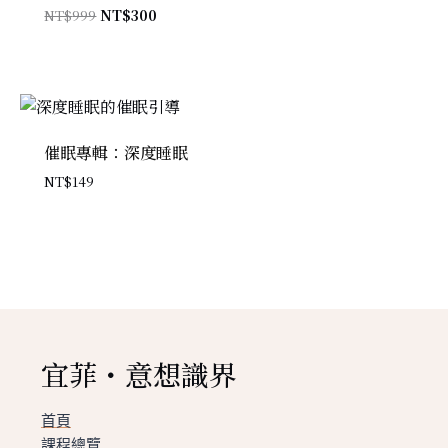
原
目
NT$
999
NT$
300
始
前
價
價
格：
格：
NT$999。
NT$300。
催眠專輯：深度睡眠
NT$
149
宜菲・意想識界
首頁
課程總覽