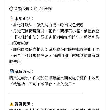
⏱
音頻長度：
約 24 分鐘
本集重點：
・淨化呼吸法：吸入純白光，呼出灰色疲憊
・月光花園情境沉浸：花香、鵝卵石小徑、繁星夜空
・【光柱淨化法】從頭到腳兩輪完整淨化，肩膀和胸
口深度療癒
・細胞修復信念植入：讓身體在睡眠中繼續淨化工作
・適合日積月累的疲憊、情緒囤積、或感到能量沉重
時使用
購買方式：
購買完成後，你將於訂單確認頁面或電子郵件中收到
下載連結，即可下載保存，永久使用。
───────────────────
溫馨提醒：