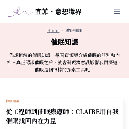
跳
宜菲・意想識界
至
主
要
Home
•
催眠知識
內
容
催眠知識
您想瞭解的催眠知識、學習資源與介紹催眠的派別和內
容。真正認識催眠之后，就會發現潛意識影響我們深遠，
催眠是個很棒的探索工具呢！
催眠知識
從工程師到催眠療癒師：CLAIRE用自我
催眠找回內在力量