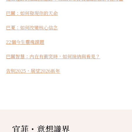
在
力
巴關：如何發現你的天命
量
巴夏：如何改變核心信念
22個今生靈魂課題
巴關智慧：內在有衝突時，如何接納與看見？
告別2025，展望2026新年
宜菲・意想識界