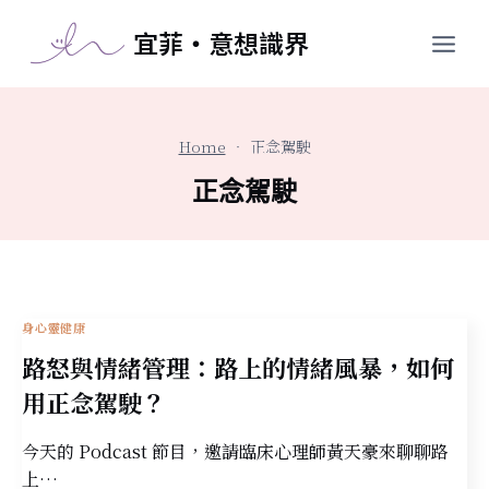
跳
宜菲・意想識界
至
主
要
內
Home
•
正念駕駛
容
正念駕駛
身心靈健康
路怒與情緒管理：路上的情緒風暴，如何
用正念駕駛？
今天的 Podcast 節目，邀請臨床心理師黃天豪來聊聊路
上…