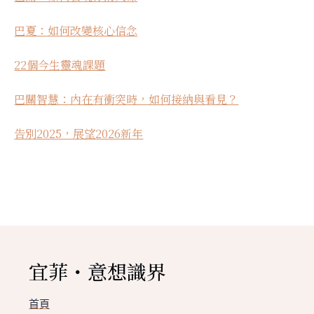
巴夏：如何改變核心信念
22個今生靈魂課題
巴關智慧：內在有衝突時，如何接納與看見？
告別2025，展望2026新年
宜菲・意想識界
首頁