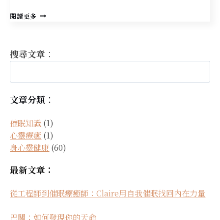
路
閱讀更多
怒
與
情
搜尋文章
：
緒
管
理：
路
上
文章分類
：
的
情
緒
催眠知識
(1)
風
心靈療癒
(1)
暴，
身心靈健康
(60)
如
何
最新文章：
用
正
念
從工程師到催眠療癒師：Claire用自我催眠找回內在力量
駕
駛？
巴關：如何發現你的天命