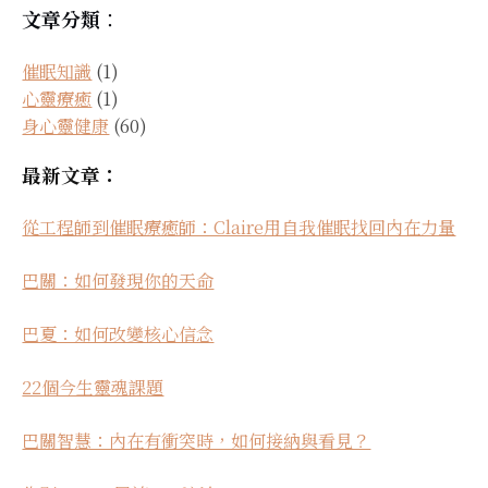
文章分類
：
催眠知識
(1)
心靈療癒
(1)
身心靈健康
(60)
最新文章：
從工程師到催眠療癒師：Claire用自我催眠找回內在力量
巴關：如何發現你的天命
巴夏：如何改變核心信念
22個今生靈魂課題
巴關智慧：內在有衝突時，如何接納與看見？