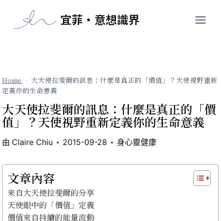
跳
宜菲・意想識界
至
主
要
內
容
Home
•
大天使拉斐爾的訊息：什麼是真正的「價值」？天使視野重新
定義你的生命意義
大天使拉斐爾的訊息：什麼是真正的「價
值」？天使視野重新定義你的生命意義
由
Claire Chiu
2015-09-28
身心靈健康
文章內容
來自大天使拉斐爾的分享
天使眼中的「價值」定義
價值來自持續的能量流動