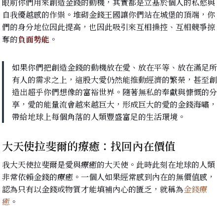
眼前你們用來創造金錢的動機，其實都是立基於個人的私慾與
自我優越感的作祟。堆砌金錢王國讓你們站在城堡的頂端，你
們的身分地位因此提高，也因此吸引來互相操控、互相競爭掠
奪的
負面勢能
。
如果你們把創造金錢的動機放在愛、放在平等、放在滿足所
有人的需求之上，這股大愛仍然能推動經濟的繁榮，甚至創
造出超乎你們想像的富裕世界。隨著無私的奉獻與慷慨的分
享，愛的能量流會越來越巨大，形成巨大的愛的金錢海嘯，
帶給地球上每個角落的人類豐盛富足的生活環境。
大天使拉斐爾的療癒：找回內在價值
我大天使拉斐爾是愛與療癒的大天使。此時此刻在地球的人類
非常依賴金錢的療癒。一個人如果經常感到內在的無價值感，
認為只有以金錢或物質才能填補內心的匱乏，就稱為
金錢療
癒
。