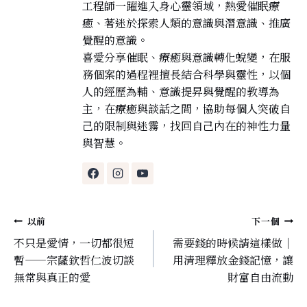
工程師一躍進入身心靈領域，熱愛催眠療
癒、著迷於探索人類的意識與潛意識、推廣
覺醒的意識。
喜愛分享催眠、療癒與意識轉化蛻變，在服
務個案的過程裡擅長結合科學與靈性，以個
人的經歷為輔、意識提昇與覺醒的教導為
主，在療癒與談話之間，協助每個人突破自
己的限制與迷霧，找回自己內在的神性力量
與智慧。
文
以前
下一個
章
不只是愛情，一切都很短
需要錢的時候請這樣做｜
導
暫——宗薩欽哲仁波切談
用清理釋放金錢記憶，讓
覽
無常與真正的愛
財富自由流動