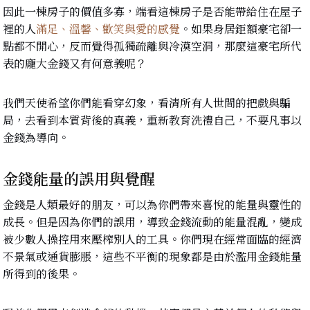
因此一棟房子的價值多寡，端看這棟房子是否能帶給住在屋子
裡的人
滿足、溫馨、歡笑與愛的感覺
。如果身居鉅額豪宅卻一
點都不開心，反而覺得孤獨疏離與冷漠空洞，那麼這豪宅所代
表的龐大金錢又有何意義呢？
我們天使希望你們能看穿幻象，看清所有人世間的把戲與騙
局，去看到本質背後的真義，重新教育洗禮自己，不要凡事以
金錢為導向。
金錢能量的誤用與覺醒
金錢是人類最好的朋友，可以為你們帶來喜悅的能量與靈性的
成長。但是因為你們的誤用，導致金錢流動的能量混亂，變成
被少數人操控用來壓榨別人的工具。你們現在經常面臨的經濟
不景氣或通貨膨脹，這些不平衡的現象都是由於濫用金錢能量
所得到的後果。