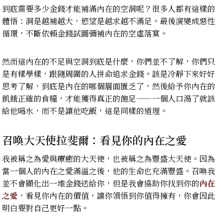
到底需要多少金錢才能補滿內在的空洞呢？很多人都有這樣的
體悟：洞是越補越大，慾望是越求越不滿足。最後演變成惡性
循環，不斷依賴金錢試圖彌補內在的空虛落寞。
然而這內在的不足與空洞到底是什麼，你們並不了解，你們只
是有樣學樣，跟隨周圍的人拼命追求金錢。該是冷靜下來好好
思考了解，到底是內在的哪個層面匱乏了，然後給予你內在的
飢餓正確的食糧，才能獲得真正的飽足——一個人口渴了就該
給他喝水，而不是讓他吃飯，這是同樣的道理。
召喚大天使拉斐爾：看見你的內在之愛
我被稱之為愛與療癒的大天使，也被稱之為豐盛大天使。因為
當一個人的內在之愛滿溢之後，他的生命也充滿豐盛。召喚我
並不會顯化出一堆金錢送給你，但是我會協助你找到你的
內在
之愛
，看見你內在的價值，讓你領悟到你值得擁有，你會因此
明白要對自己更好一點。